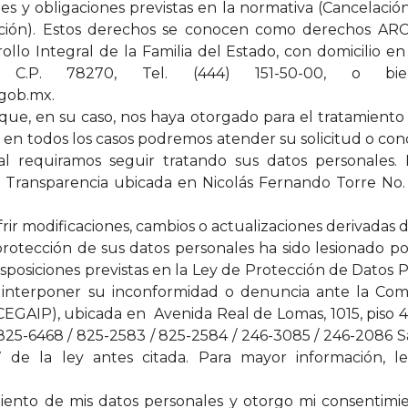
res y obligaciones previstas en la normativa (Cancelaci
sición). Estos derechos se conocen como derechos AR
ollo Integral de la Familia del Estado, con domicilio e
P, C.P. 78270, Tel. (444) 151-50-00, o 
.gob.mx.
ue, en su caso, nos haya otorgado para el tratamiento 
n todos los casos podremos atender su solicitud o concl
al requiramos seguir tratando sus datos personales.
e Transparencia ubicada en Nicolás Fernando Torre No. 5
rir modificaciones, cambios o actualizaciones derivadas
protección de sus datos personales ha sido lesionado 
isposiciones previstas en la Ley de Protección de Datos 
interponer su inconformidad o denuncia ante la Comi
EGAIP), ubicada en Avenida Real de Lomas, 1015, piso 4,
825-6468 / 825-2583 / 825-2584 / 246-3085 / 246-2086 Sa
 de la ley antes citada. Para mayor información, le 
miento de mis datos personales y otorgo mi consentimi