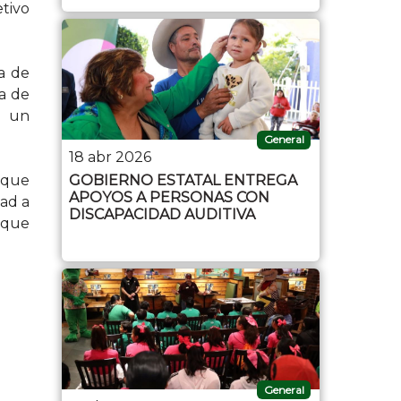
etivo
ca de
a de
n un
General
18 abr 2026
 que
GOBIERNO ESTATAL ENTREGA
APOYOS A PERSONAS CON
dad a
DISCAPACIDAD AUDITIVA
s que
General