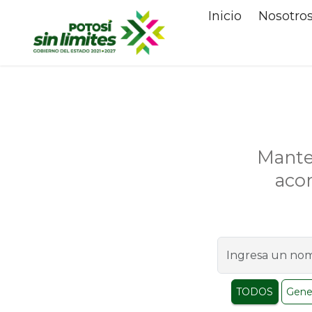
Inicio
Nosotro
Mante
aco
TODOS
Gene