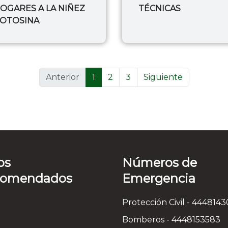
OGARES A LA NIÑEZ
TÉCNICAS
OTOSINA
(current)
Anterior
1
2
3
Siguiente
os
Números de
comendados
Emergencia
Protección Civil - 444814
Bomberos - 4448153583