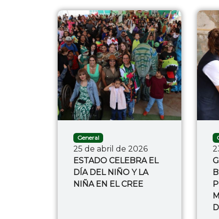
General
25 de abril de 2026
2
ESTADO CELEBRA EL
G
DÍA DEL NIÑO Y LA
B
NIÑA EN EL CREE
P
M
D