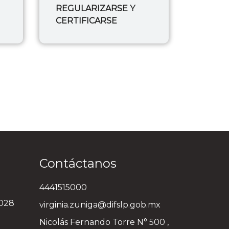
REGULARIZARSE Y
CERTIFICARSE
Contáctanos
4441515000
3028
virginia.zuniga@difslp.gob.mx
Nicolás Fernando Torre N° 500 ,